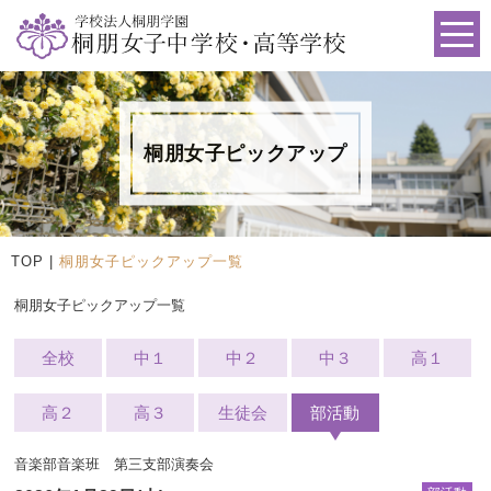
桐朋女子ピックアップ
TOP
|
桐朋女子ピックアップ一覧
桐朋女子ピックアップ一覧
全校
中１
中２
中３
高１
高２
高３
生徒会
部活動
音楽部音楽班 第三支部演奏会