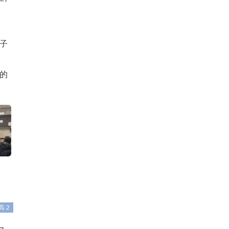
子
的
高２