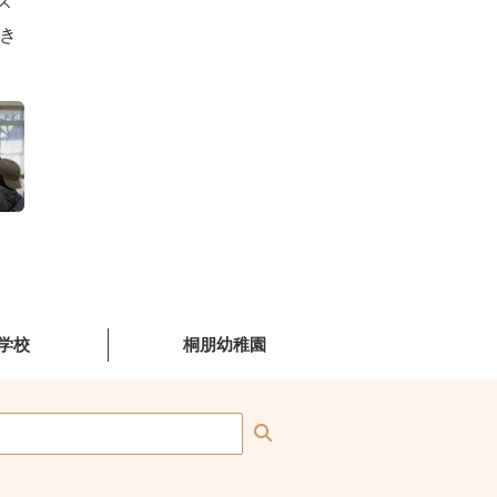
ス
き
学校
桐朋幼稚園