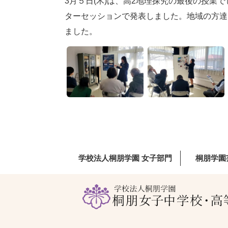
3月５日(木)は、高2地理探究の最後の授
ターセッションで発表しました。地域の方達
ました。
学校法人桐朋学園 女子部門
桐朋学園