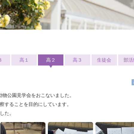
３
高１
高２
高３
生徒会
部活
動物公園見学会をおこないました。
察することを目的にしています。
した。