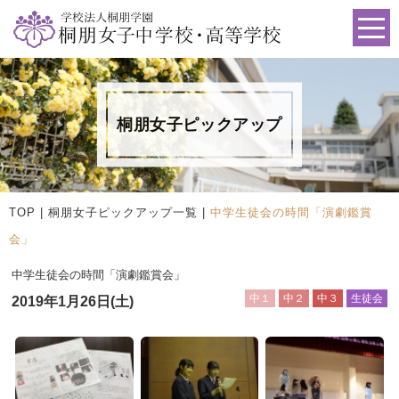
桐朋女子ピックアップ
TOP
|
桐朋女子ピックアップ一覧
|
中学生徒会の時間「演劇鑑賞
会」
中学生徒会の時間「演劇鑑賞会」
中１
中２
中３
生徒会
2019年1月26日(土)