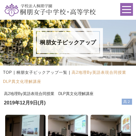
桐朋女子ピックアップ
TOP
|
桐朋女子ピックアップ一覧
|
高2地理By英語表現合同授業
DLP異文化理解講座
高2地理By英語表現合同授業 DLP異文化理解講座
高２
2019年12月9日(月)