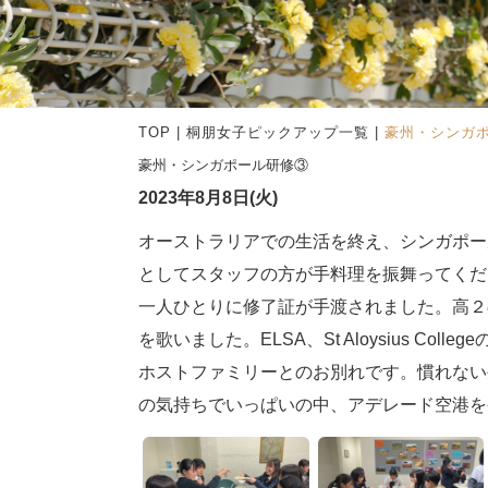
TOP
|
桐朋女子ピックアップ一覧
|
豪州・シンガ
豪州・シンガポール研修③
2023年8月8日(火)
オーストラリアでの生活を終え、シンガポー
としてスタッフの方が手料理を振舞ってくださりまし
一人ひとりに修了証が手渡されました。高２
を歌いました。ELSA、St Aloysius 
ホストファミリーとのお別れです。慣れない
の気持ちでいっぱいの中、アデレード空港を