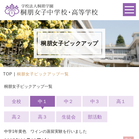
桐朋女子ピックアップ
TOP
|
桐朋女子ピックアップ一覧
桐朋女子ピックアップ一覧
全校
中１
中２
中３
高１
高２
高３
生徒会
部活動
中学1年黄色 ワインの蒸留実験を行いました