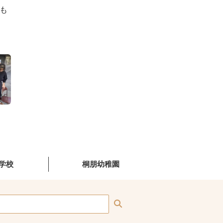
も
学校
桐朋幼稚園