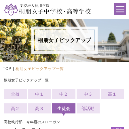
桐朋女子ピックアップ
TOP
|
桐朋女子ピックアップ一覧
桐朋女子ピックアップ一覧
全校
中１
中２
中３
高１
高２
高３
生徒会
部活動
高校執行部 今年度のスローガン