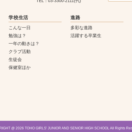
TEL：03-3300-2111(代)
学校生活
進路
こんな一日
多彩な進路
勉強は？
活躍する卒業生
一年の動きは？
クラブ活動
生徒会
保健室ほか
IGHT @ 2026 TOHO GIRLS' JUNIOR AND SENIOR HIGH SCHOOL All Rights Res